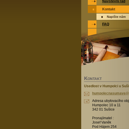
Návštěvní řád
Kontakt
Napište nám
FAQ
K
ONTAKT
Usedlost v Humpolci u Suš
humpolec
nasumave
@
Adresa ubytovacího obj
Humpolec 10 a 11
342 01 Sušice
Pronajímatel :
Josef Vaněk
Pod Hájem 254