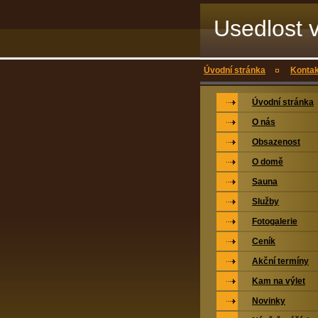
Usedlost
Úvodní stránka
Kontak
Úvodní stránka
O nás
Obsazenost
O domě
Sauna
Služby
Fotogalerie
Ceník
Akční termíny
Kam na výlet
Novinky