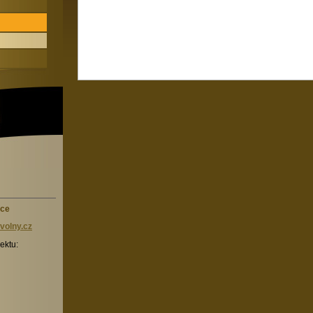
ice
volny.c
z
ektu: