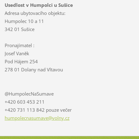
Usedlost v Humpolci u Sušice
Adresa ubytovacího objektu:
Humpolec 10 a 11
342 01 Sušice
Pronajímatel :
Josef Vaněk
Pod Hájem 254
278 01 Dolany nad Vltavou
@HumpolecNaSumave
+420 603 453 211
+420 731 113 842 pouze večer
humpolec
nasumave
@volny.c
z