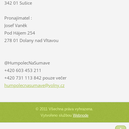
342 01 Sušice
Pronajímatel :
Josef Vaněk
Pod Hájem 254
278 01 Dolany nad Vltavou
@HumpolecNaSumave
+420 603 453 211
+420 731 113 842 pouze večer
humpolec
nasumave
@volny.c
z
© 2011 Všechna práva vyhrazena.
Vytvořeno službou
Webnode