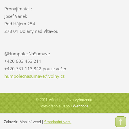
Pronajímatel :
Josef Vaněk
Pod Hájem 254
278 01 Dolany nad Vltavou
@HumpolecNaSumave
+420 603 453 211
+420 731 113 842 pouze večer
humpolec
nasumave
@volny.c
z
© 2011 Všechna práva vyhrazena.
Vytvořeno službou
Webnode
Zobrazit:
Mobilní verzi
|
Standardní verzi