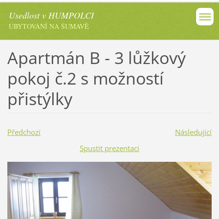
Usedlost v HUMPOLCI
UBYTOVÁNÍ NA ŠUMAVĚ
Apartmán B - 3 lůžkový
pokoj č.2 s možností
přistýlky
Předchozí
Následující
Spustit prezentaci